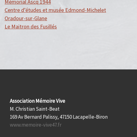
Mémorial Ascq 1944
Centre d’études et musée Edmond-Michelet
Oradour-sur-Glane
Le Maitron des Fusillés
Association Mémoire Vive
M. Christian Saint-Beat
169 Av Bernard Palissy, 47150 Lacapelle-Biron
www.memoire-vive47.fr